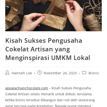
Kisah Sukses Pengusaha
Cokelat Artisan yang
Menginspirasi UMKM Lokal
Post
Post
Post
Hannah Lee
November 24, 2025
Bisnis
author:
published:
category:
appalachianchocolate.com
– Kisah Sukses Pengusaha
Cokelat Artisan selalu menarik untuk diikuti, terutama
ketika bisnis tersebut dibangun dari nol oleh seseorang
yang percaya pada kreativitas. Banyak orang mengira