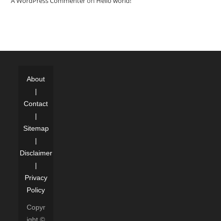
A WordPress Commenter
on
Hello world!
About
|
Contact
|
Sitemap
|
Disclaimer
|
Privacy
Policy
Copyr
ight ©