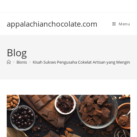
Skip
to
content
appalachianchocolate.com
Menu
Blog
>
Bisnis
>
Kisah Sukses Pengusaha Cokelat Artisan yang Menginspi