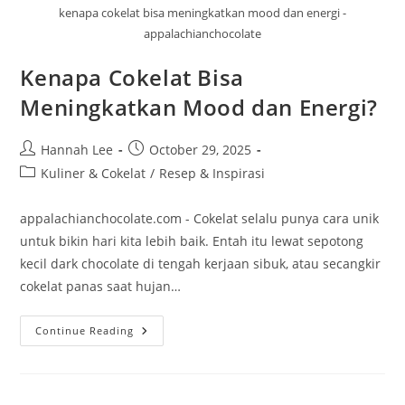
kenapa cokelat bisa meningkatkan mood dan energi -
appalachianchocolate
Kenapa Cokelat Bisa
Meningkatkan Mood dan Energi?
Post
Post
Hannah Lee
October 29, 2025
author:
published:
Post
Kuliner & Cokelat
/
Resep & Inspirasi
category:
appalachianchocolate.com - Cokelat selalu punya cara unik
untuk bikin hari kita lebih baik. Entah itu lewat sepotong
kecil dark chocolate di tengah kerjaan sibuk, atau secangkir
cokelat panas saat hujan…
Kenapa
Continue Reading
Cokelat
Bisa
Meningkatkan
Mood
Dan