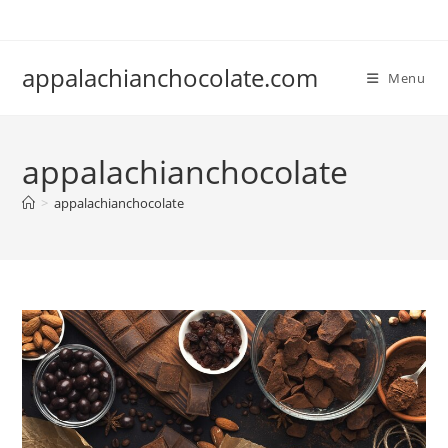
Skip
to
content
appalachianchocolate.com
Menu
appalachianchocolate
>
appalachianchocolate