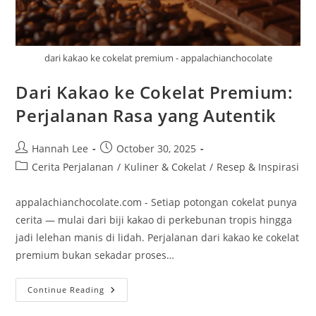
dari kakao ke cokelat premium - appalachianchocolate
Dari Kakao ke Cokelat Premium:
Perjalanan Rasa yang Autentik
Post
Post
Hannah Lee
October 30, 2025
author:
published:
Post
Cerita Perjalanan
/
Kuliner & Cokelat
/
Resep & Inspirasi
category:
appalachianchocolate.com - Setiap potongan cokelat punya
cerita — mulai dari biji kakao di perkebunan tropis hingga
jadi lelehan manis di lidah. Perjalanan dari kakao ke cokelat
premium bukan sekadar proses…
Dari
Continue Reading
Kakao
Ke