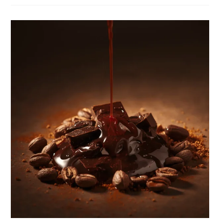
Cokelat
Premium:
Perjalanan
Rasa
Yang
Autentik