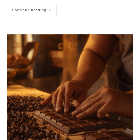
Peluang
Continue Reading
Bisnis
Cokelat
Handmade
Di
Indonesia:
Usaha
Rumahan