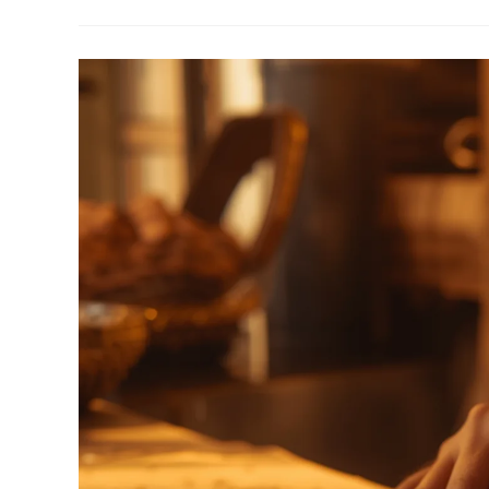
Cita
Rasa
Premium
Dari
Pegunungan
Appalachian