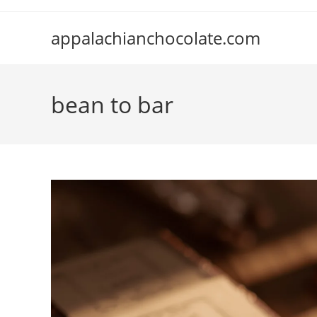
Skip
to
appalachianchocolate.com
content
bean to bar