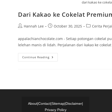
dari kakao ke cokel
Dari Kakao ke Cokelat Premium
Post
Post
Post
Hannah Lee
October 30, 2025
Cerita Perj
author:
published:
category:
appalachianchocolate.com - Setiap potongan cokelat pun
lelehan manis di lidah. Perjalanan dari kakao ke coke
Dari
Continue Reading
Kakao
Ke
Cokelat
Premium:
Perjalanan
Rasa
Yang
Autentik
About
|
Contact
|
Sitemap
|
Disclaimer
|
Privacy Policy