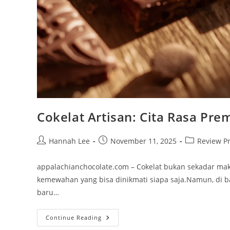
Cokelat Artisan: Cita Rasa Pr
Post
Post
Post
Hannah Lee
November 11, 2025
Review P
author:
published:
category:
appalachianchocolate.com – Cokelat bukan sekadar mak
kemewahan yang bisa dinikmati siapa saja.Namun, di ba
baru…
Cokelat
Continue Reading
Artisan: