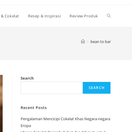
Toggle
 & Cokelat
Resep & Inspirasi
Review Produk
website
>
bean to bar
search
Search
SEARCH
Recent Posts
Pengalaman Mencicipi Cokelat Khas Negara-negara
Eropa