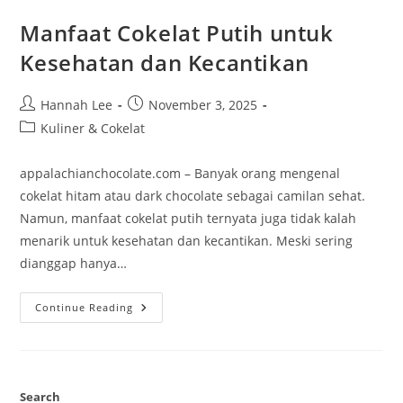
Manfaat Cokelat Putih untuk
Kesehatan dan Kecantikan
Post
Post
Hannah Lee
November 3, 2025
author:
published:
Post
Kuliner & Cokelat
category:
appalachianchocolate.com – Banyak orang mengenal
cokelat hitam atau dark chocolate sebagai camilan sehat.
Namun, manfaat cokelat putih ternyata juga tidak kalah
menarik untuk kesehatan dan kecantikan. Meski sering
dianggap hanya…
Manfaat
Continue Reading
Cokelat
Putih
Untuk
Kesehatan
Dan
Kecantikan
Search