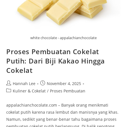
white chocolate - appalachianchocolate
Proses Pembuatan Cokelat
Putih: Dari Biji Kakao Hingga
Cokelat
Post
Post
Hannah Lee
November 4, 2025
author:
published:
Post
Kuliner & Cokelat
/
Proses Pembuatan
category:
appalachianchocolate.com – Banyak orang menikmati
cokelat putih karena rasa lembut dan manisnya yang khas.
Namun, sedikit yang benar-benar tahu bagaimana proses
pembuatan cokelat putih berlangsung. Di balik sepotong