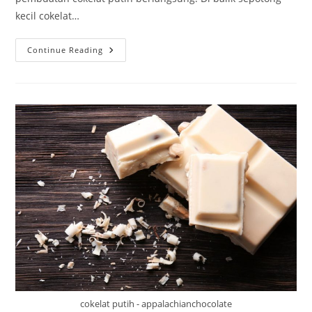
kecil cokelat…
Proses
Continue Reading
Pembuatan
Cokelat
Putih:
Dari
Biji
Kakao
Hingga
Cokelat
cokelat putih - appalachianchocolate