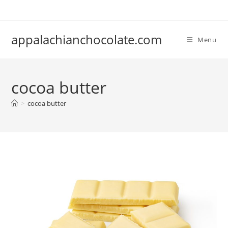
Skip
to
content
appalachianchocolate.com
Menu
cocoa butter
>
cocoa butter