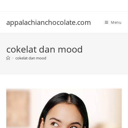
Skip
to
content
appalachianchocolate.com
Menu
cokelat dan mood
>
cokelat dan mood