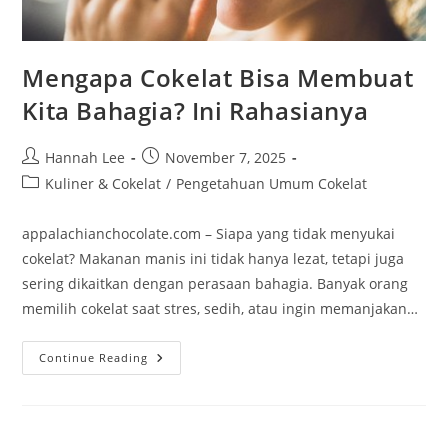
Mengapa Cokelat Bisa Membuat
Kita Bahagia? Ini Rahasianya
Post
Post
Hannah Lee
November 7, 2025
author:
published:
Post
Kuliner & Cokelat
/
Pengetahuan Umum Cokelat
category:
appalachianchocolate.com – Siapa yang tidak menyukai
cokelat? Makanan manis ini tidak hanya lezat, tetapi juga
sering dikaitkan dengan perasaan bahagia. Banyak orang
memilih cokelat saat stres, sedih, atau ingin memanjakan…
Mengapa
Continue Reading
Cokelat
Bisa
Membuat
Kita
Bahagia?
Ini