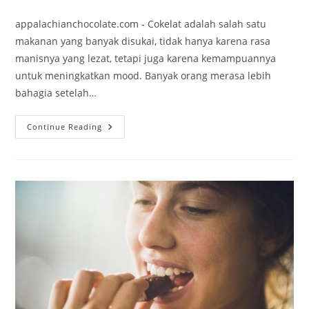
author:
published:
category:
appalachianchocolate.com - Cokelat adalah salah satu
makanan yang banyak disukai, tidak hanya karena rasa
manisnya yang lezat, tetapi juga karena kemampuannya
untuk meningkatkan mood. Banyak orang merasa lebih
bahagia setelah…
Cokelat
Continue Reading
Dan
Mood:
Hubungan
Yang
Nyata
Dan
Efek
Positifnya