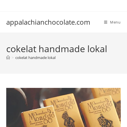
Skip
to
content
appalachianchocolate.com
Menu
cokelat handmade lokal
>
cokelat handmade lokal