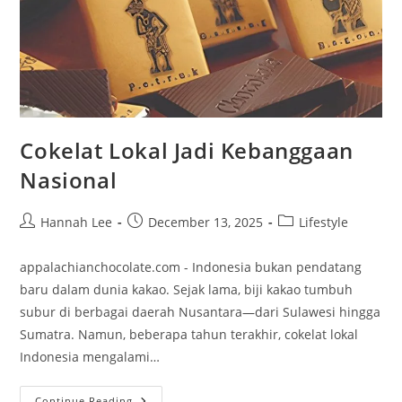
Cokelat Lokal Jadi Kebanggaan
Nasional
Post
Post
Post
Hannah Lee
December 13, 2025
Lifestyle
author:
published:
category:
appalachianchocolate.com - Indonesia bukan pendatang
baru dalam dunia kakao. Sejak lama, biji kakao tumbuh
subur di berbagai daerah Nusantara—dari Sulawesi hingga
Sumatra. Namun, beberapa tahun terakhir, cokelat lokal
Indonesia mengalami…
Cokelat
Continue Reading