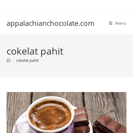
Skip
to
content
appalachianchocolate.com
Menu
cokelat pahit
>
cokelat pahit