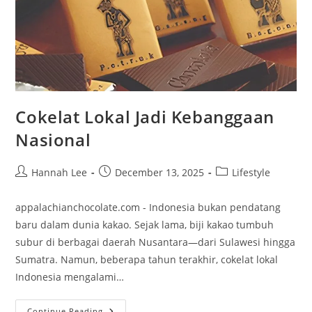
Cokelat Lokal Jadi Kebanggaan
Nasional
Post
Post
Post
Hannah Lee
December 13, 2025
Lifestyle
author:
published:
category:
appalachianchocolate.com - Indonesia bukan pendatang
baru dalam dunia kakao. Sejak lama, biji kakao tumbuh
subur di berbagai daerah Nusantara—dari Sulawesi hingga
Sumatra. Namun, beberapa tahun terakhir, cokelat lokal
Indonesia mengalami…
Cokelat
Continue Reading