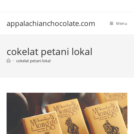
Skip
to
content
appalachianchocolate.com
Menu
cokelat petani lokal
>
cokelat petani lokal