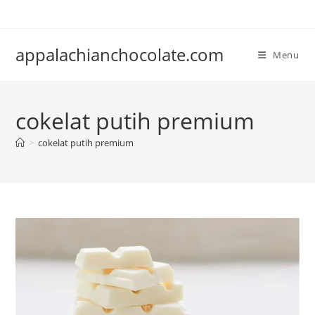
Skip
to
content
appalachianchocolate.com
Menu
cokelat putih premium
>
cokelat putih premium