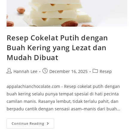
Resep Cokelat Putih dengan
Buah Kering yang Lezat dan
Mudah Dibuat
Post
Post
Post
Hannah Lee
December 16, 2025
Resep
author:
published:
category:
appalachianchocolate.com - Resep cokelat putih dengan
buah kering selalu punya tempat spesial di hati pecinta
camilan manis. Rasanya lembut, tidak terlalu pahit, dan
berpadu cantik dengan sensasi asam–manis dari buah…
Resep
Continue Reading
Cokelat
Putih