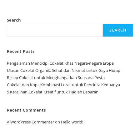
Dengan
Buah
Kering
Yang
Lezat
Search
Dan
Mudah
SEARCH
Dibuat
Recent Posts
Pengalaman Mencicipi Cokelat Khas Negara-negara Eropa
Ulasan Cokelat Organik: Sehat dan Nikmat untuk Gaya Hidup
Resep Cokelat untuk Menghangatkan Suasana Pesta
Cokelat dan Kopi: Kombinasi Lezat untuk Pencinta Keduanya
5 Kerajinan Cokelat Kreatif untuk Hadiah Lebaran
Recent Comments
A WordPress Commenter
on
Hello world!