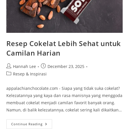
Resep Cokelat Lebih Sehat untuk
Camilan Harian
Post
Post
Hannah Lee
December 23, 2025
author:
published:
Post
Resep & Inspirasi
category:
appalachianchocolate.com - Siapa yang tidak suka cokelat?
Kelezatannya yang kaya dan rasa manisnya yang menggoda
membuat cokelat menjadi camilan favorit banyak orang.
Namun, di balik kelezatannya, cokelat sering kali dikaitkan…
Resep
Continue Reading
Cokelat