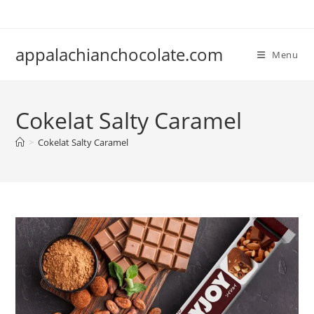
Skip
to
content
appalachianchocolate.com
Menu
Cokelat Salty Caramel
>
Cokelat Salty Caramel