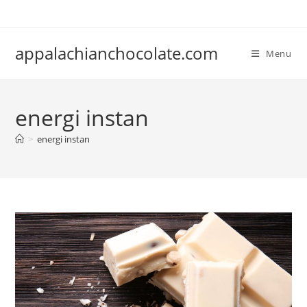
Skip
to
content
appalachianchocolate.com
Menu
energi instan
>
energi instan