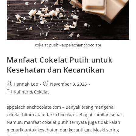
cokelat putih - appalachianchocolate
Manfaat Cokelat Putih untuk
Kesehatan dan Kecantikan
Post
Post
Hannah Lee
November 3, 2025
author:
published:
Post
Kuliner & Cokelat
category:
appalachianchocolate.com – Banyak orang mengenal
cokelat hitam atau dark chocolate sebagai camilan sehat.
Namun, manfaat cokelat putih ternyata juga tidak kalah
menarik untuk kesehatan dan kecantikan. Meski sering