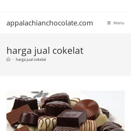
Skip
to
content
appalachianchocolate.com
Menu
harga jual cokelat
>
harga jual cokelat