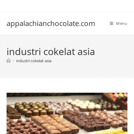
Skip
to
content
appalachianchocolate.com
Menu
industri cokelat asia
>
industri cokelat asia