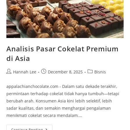
Analisis Pasar Cokelat Premium
di Asia
Post
Post
Post
Hannah Lee
December 8, 2025
Bisnis
author:
published:
category:
appalachianchocolate.com - Dalam satu dekade terakhir,
permintaan terhadap cokelat tidak hanya tumbuh—tetapi
berubah arah. Konsumen Asia kini lebih selektif, lebih
sadar kualitas, dan semakin menghargai pengalaman
menikmati cokelat secara mendalam.…
Analisis
Continue Reading