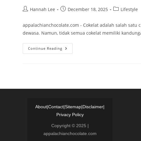
Post
Post
Post
Hannah Lee
December 18, 2025
Lifestyle
author:
published:
category:
appalachianchocolate.com - Cokelat adalah salah satu 
dewasa. Namun, tidak semua cokelat memiliki kandungan
Edukasi
Continue Reading
Konsumen
Tentang
Label
Nutrisi
Cokelat:
Menyusun
Pemahaman
Yang
Lebih
Baik
About
|
Contact
|
Sitemap
|
Disclaimer
|
Privacy Policy
Copyright © 2025 |
appalachianchocolate.com