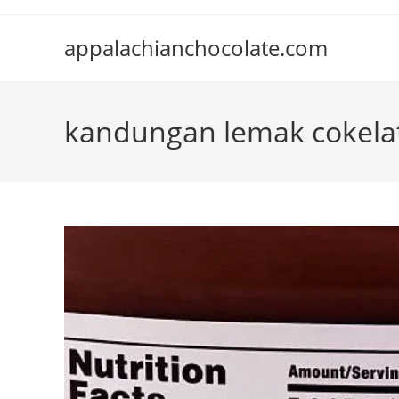
Skip
to
appalachianchocolate.com
content
kandungan lemak cokela