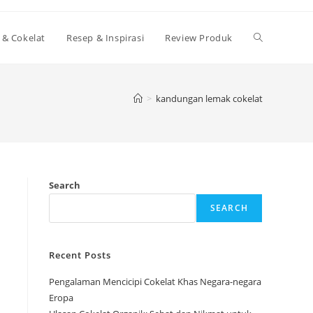
Toggle
 & Cokelat
Resep & Inspirasi
Review Produk
website
>
kandungan lemak cokelat
search
Search
SEARCH
Recent Posts
Pengalaman Mencicipi Cokelat Khas Negara-negara
Eropa