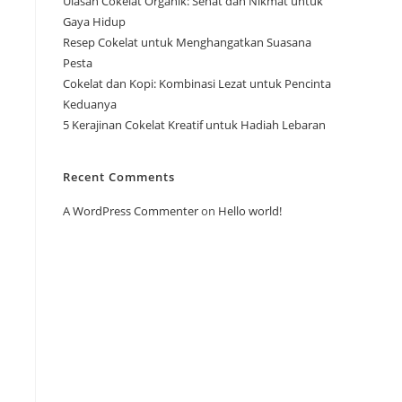
Ulasan Cokelat Organik: Sehat dan Nikmat untuk
Gaya Hidup
Resep Cokelat untuk Menghangatkan Suasana
Pesta
Cokelat dan Kopi: Kombinasi Lezat untuk Pencinta
Keduanya
5 Kerajinan Cokelat Kreatif untuk Hadiah Lebaran
Recent Comments
A WordPress Commenter
on
Hello world!