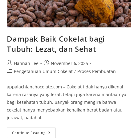
Dampak Baik Cokelat bagi
Tubuh: Lezat, dan Sehat
Post
Post
Hannah Lee
November 6, 2025
author:
published:
Post
Pengetahuan Umum Cokelat
/
Proses Pembuatan
category:
appalachianchocolate.com – Cokelat tidak hanya dikenal
karena rasanya yang lezat, tetapi juga karena manfaatnya
bagi kesehatan tubuh. Banyak orang mengira bahwa
cokelat hanya menyebabkan kenaikan berat badan atau
jerawat, padahal…
Dampak
Continue Reading
Baik