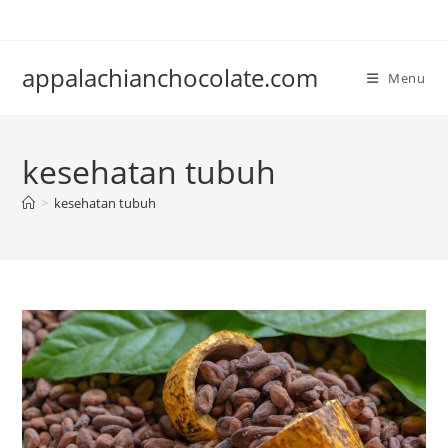
Skip
to
content
appalachianchocolate.com
Menu
kesehatan tubuh
>
kesehatan tubuh