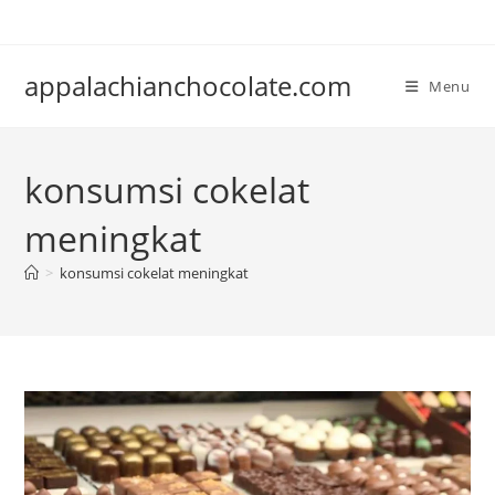
Skip
to
content
appalachianchocolate.com
Menu
konsumsi cokelat
meningkat
>
konsumsi cokelat meningkat