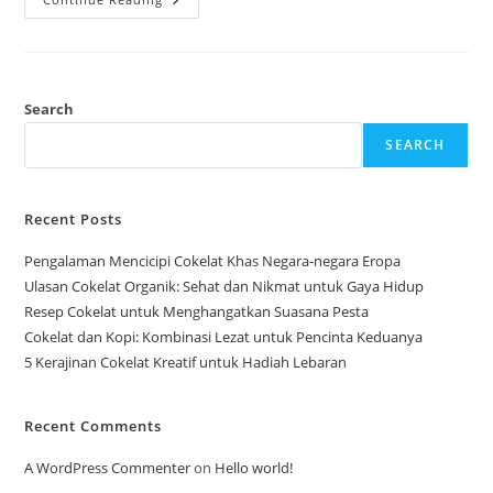
Resep
Cokelat
Lezat
Yang
Wajib
Anda
Coba
Search
Di
Rumah
SEARCH
Recent Posts
Pengalaman Mencicipi Cokelat Khas Negara-negara Eropa
Ulasan Cokelat Organik: Sehat dan Nikmat untuk Gaya Hidup
Resep Cokelat untuk Menghangatkan Suasana Pesta
Cokelat dan Kopi: Kombinasi Lezat untuk Pencinta Keduanya
5 Kerajinan Cokelat Kreatif untuk Hadiah Lebaran
Recent Comments
A WordPress Commenter
on
Hello world!