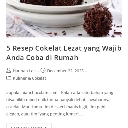
5 Resep Cokelat Lezat yang Wajib
Anda Coba di Rumah
Post
Post
Hannah Lee
December 22, 2025
author:
published:
Post
Kuliner & Cokelat
category:
appalachianchocolate.com - Kalau ada satu bahan yang
bisa bikin mood naik tanpa banyak debat, jawabannya:
cokelat. Mau kamu tim dessert manis legit, tim pahit
elegan, atau tim “yang penting lumer”,…
5
Continue Reading