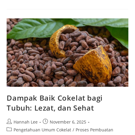
Lebih
Sehat
Untuk
Camilan
Harian
Dampak Baik Cokelat bagi
Tubuh: Lezat, dan Sehat
Post
Post
Hannah Lee
November 6, 2025
author:
published:
Post
Pengetahuan Umum Cokelat
/
Proses Pembuatan