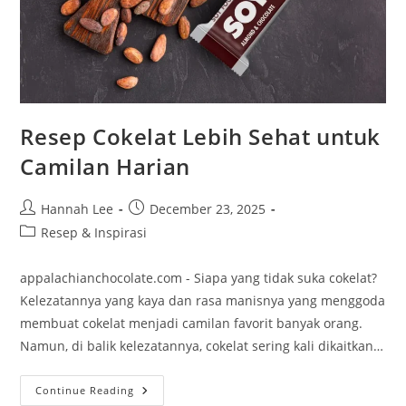
Resep Cokelat Lebih Sehat untuk
Camilan Harian
Post
Post
Hannah Lee
December 23, 2025
author:
published:
Post
Resep & Inspirasi
category:
appalachianchocolate.com - Siapa yang tidak suka cokelat?
Kelezatannya yang kaya dan rasa manisnya yang menggoda
membuat cokelat menjadi camilan favorit banyak orang.
Namun, di balik kelezatannya, cokelat sering kali dikaitkan…
Resep
Continue Reading
Cokelat