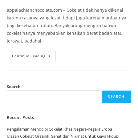
category:
appalachianchocolate.com – Cokelat tidak hanya dikenal
karena rasanya yang lezat, tetapi juga karena manfaatnya
bagi kesehatan tubuh. Banyak orang mengira bahwa
cokelat hanya menyebabkan kenaikan berat badan atau
jerawat, padahal…
Dampak
Continue Reading
Baik
Cokelat
Bagi
Tubuh:
Lezat,
Dan
Sehat
Search
SEARCH
Recent Posts
Pengalaman Mencicipi Cokelat Khas Negara-negara Eropa
Ulasan Cokelat Organik: Sehat dan Nikmat untuk Gaya Hidup