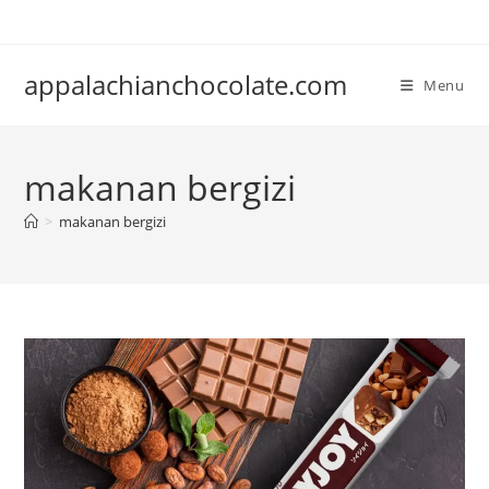
Skip
to
content
appalachianchocolate.com
Menu
makanan bergizi
>
makanan bergizi