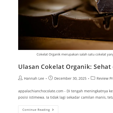
Cokelat Organik merupakan salah satu cokelat yan
Ulasan Cokelat Organik: Seha
Post
Post
Post
Hannah Lee
December 30, 2025
Review P
author:
published:
category:
appalachianchocolate.com - Di tengah meningkatnya ke
posisi istimewa. Ia tidak lagi sekadar camilan manis, te
Ulasan
Continue Reading