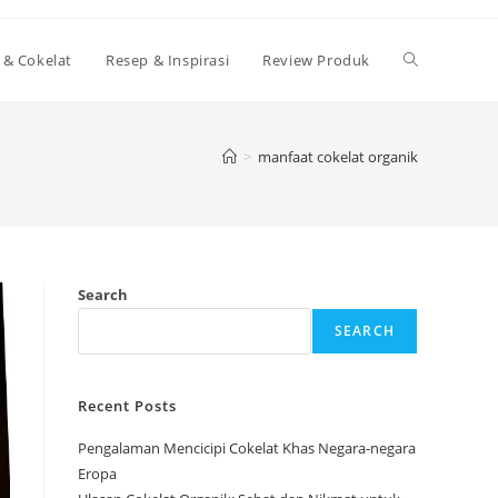
Toggle
 & Cokelat
Resep & Inspirasi
Review Produk
website
>
manfaat cokelat organik
search
Search
SEARCH
Recent Posts
Pengalaman Mencicipi Cokelat Khas Negara-negara
Eropa