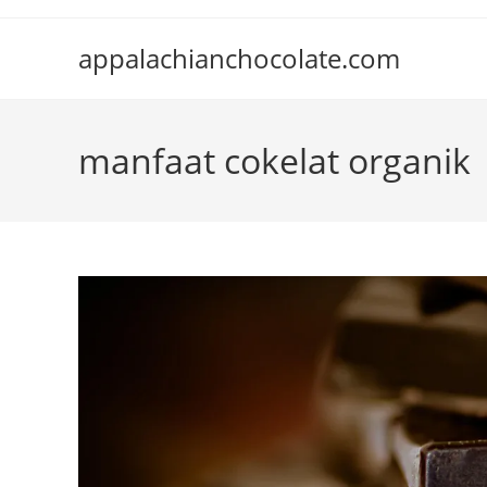
Skip
to
appalachianchocolate.com
content
manfaat cokelat organik