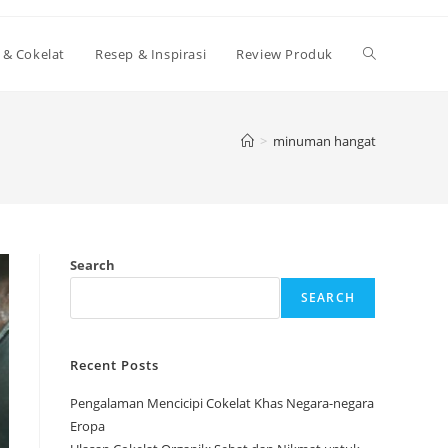
Toggle
 & Cokelat
Resep & Inspirasi
Review Produk
website
>
minuman hangat
search
Search
SEARCH
Recent Posts
Pengalaman Mencicipi Cokelat Khas Negara-negara
Eropa