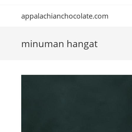
Skip
to
appalachianchocolate.com
content
minuman hangat