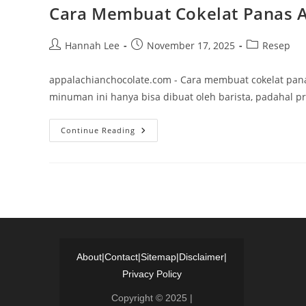
Cara Membuat Cokelat Panas A
Post
Post
Post
Hannah Lee
November 17, 2025
Resep
author:
published:
category:
appalachianchocolate.com - Cara membuat cokelat panas
minuman ini hanya bisa dibuat oleh barista, padahal 
Cara
Continue Reading
Membuat
Cokelat
Panas
Ala
Kafe
Yang
Creamy
Dan
Nikmat
About
|
Contact
|
Sitemap
|
Disclaimer
|
Privacy Policy
Copyright © 2025 |