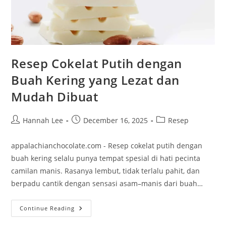
Resep Cokelat Putih dengan
Buah Kering yang Lezat dan
Mudah Dibuat
Post
Post
Post
Hannah Lee
December 16, 2025
Resep
author:
published:
category:
appalachianchocolate.com - Resep cokelat putih dengan
buah kering selalu punya tempat spesial di hati pecinta
camilan manis. Rasanya lembut, tidak terlalu pahit, dan
berpadu cantik dengan sensasi asam–manis dari buah…
Resep
Continue Reading
Cokelat
Putih