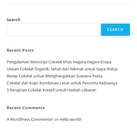
Dengan
Buah
Kering
Yang
Lezat
Search
Dan
Mudah
SEARCH
Dibuat
Recent Posts
Pengalaman Mencicipi Cokelat Khas Negara-negara Eropa
Ulasan Cokelat Organik: Sehat dan Nikmat untuk Gaya Hidup
Resep Cokelat untuk Menghangatkan Suasana Pesta
Cokelat dan Kopi: Kombinasi Lezat untuk Pencinta Keduanya
5 Kerajinan Cokelat Kreatif untuk Hadiah Lebaran
Recent Comments
A WordPress Commenter
on
Hello world!