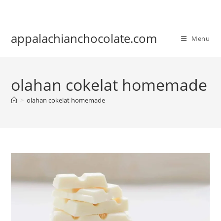
Skip
to
content
appalachianchocolate.com
Menu
olahan cokelat homemade
>
olahan cokelat homemade