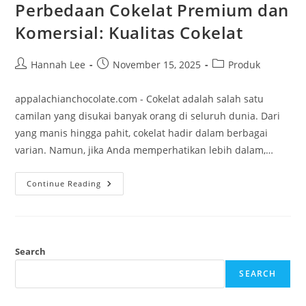
Perbedaan Cokelat Premium dan
Komersial: Kualitas Cokelat
Post
Post
Post
Hannah Lee
November 15, 2025
Produk
author:
published:
category:
appalachianchocolate.com - Cokelat adalah salah satu
camilan yang disukai banyak orang di seluruh dunia. Dari
yang manis hingga pahit, cokelat hadir dalam berbagai
varian. Namun, jika Anda memperhatikan lebih dalam,…
Perbedaan
Continue Reading
Cokelat
Premium
Dan
Komersial:
Kualitas
Cokelat
Search
SEARCH