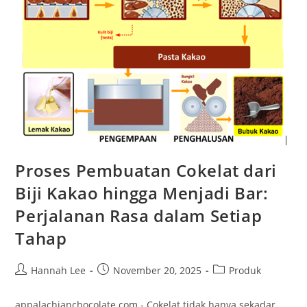
Proses Pembuatan Cokelat dari
Biji Kakao hingga Menjadi Bar:
Perjalanan Rasa dalam Setiap
Tahap
Post
Post
Post
Hannah Lee
November 20, 2025
Produk
author:
published:
category:
appalachianchocolate.com - Cokelat tidak hanya sekadar