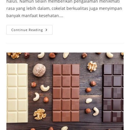
halus. Namun selain memberikan pengalaman menikmati
rasa yang lebih dalam, cokelat berkualitas juga menyimpan
banyak manfaat kesehatan.…
Kandungan
Continue Reading
Nutrisi
Cokelat
Premium
Yang
Bermanfaat
Untuk
Tubuh