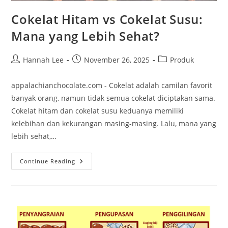
Cokelat Hitam vs Cokelat Susu:
Mana yang Lebih Sehat?
Post
Post
Post
Hannah Lee
November 26, 2025
Produk
author:
published:
category:
appalachianchocolate.com - Cokelat adalah camilan favorit
banyak orang, namun tidak semua cokelat diciptakan sama.
Cokelat hitam dan cokelat susu keduanya memiliki
kelebihan dan kekurangan masing-masing. Lalu, mana yang
lebih sehat,…
Cokelat
Continue Reading
Hitam
Vs
Cokelat
Susu:
Mana
Yang
Lebih
Sehat?