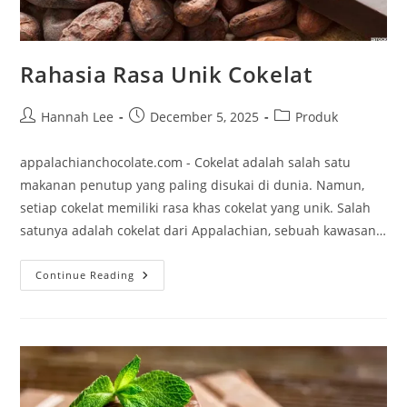
Rahasia Rasa Unik Cokelat
Post
Post
Post
Hannah Lee
December 5, 2025
Produk
author:
published:
category:
appalachianchocolate.com - Cokelat adalah salah satu
makanan penutup yang paling disukai di dunia. Namun,
setiap cokelat memiliki rasa khas cokelat yang unik. Salah
satunya adalah cokelat dari Appalachian, sebuah kawasan…
Rahasia
Continue Reading
Rasa
Unik
Cokelat