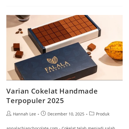
Usul
Biji
Kakao
Dari
Petani
Lokal
Varian Cokelat Handmade
Terpopuler 2025
Post
Post
Post
Hannah Lee
December 10, 2025
Produk
author:
published:
category:
appalachianchocolate.com - Cokelat telah menjadi salah