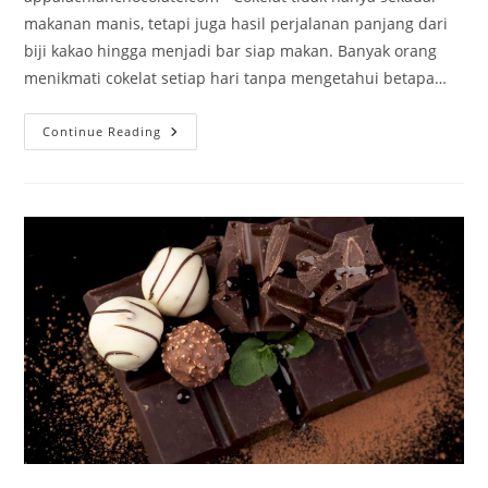
makanan manis, tetapi juga hasil perjalanan panjang dari
biji kakao hingga menjadi bar siap makan. Banyak orang
menikmati cokelat setiap hari tanpa mengetahui betapa…
Proses
Continue Reading
Pembuatan
Cokelat
Dari
Biji
Kakao
Hingga
Menjadi
Bar:
Perjalanan
Rasa
Dalam
Setiap
Tahap