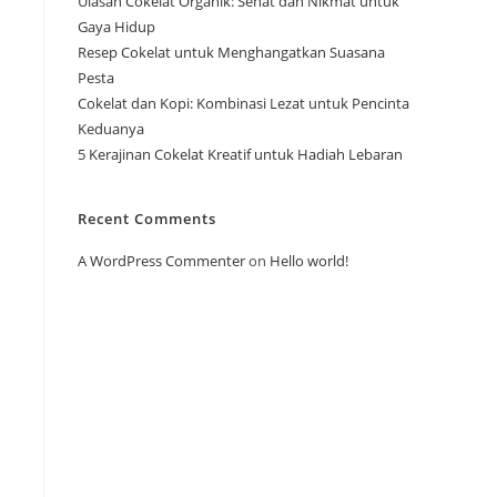
Ulasan Cokelat Organik: Sehat dan Nikmat untuk
Gaya Hidup
Resep Cokelat untuk Menghangatkan Suasana
Pesta
Cokelat dan Kopi: Kombinasi Lezat untuk Pencinta
Keduanya
5 Kerajinan Cokelat Kreatif untuk Hadiah Lebaran
Recent Comments
A WordPress Commenter
on
Hello world!