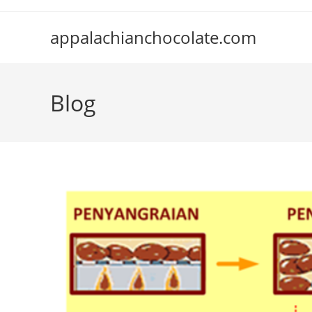
Skip
to
appalachianchocolate.com
content
Blog