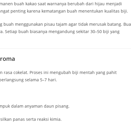
memanen buah kakao saat warnanya berubah dari hijau menjadi
angat penting karena kematangan buah menentukan kualitas biji.
g buah menggunakan pisau tajam agar tidak merusak batang. Bu
. Setiap buah biasanya mengandung sekitar 30–50 biji yang
Aroma
 rasa cokelat. Proses ini mengubah biji mentah yang pahit
berlangsung selama 5–7 hari.
tumpuk dalam anyaman daun pisang.
lkan panas serta reaksi kimia.