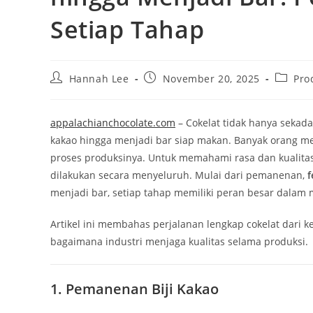
Setiap Tahap
Post
Post
Post
Hannah Lee
November 20, 2025
Pro
author:
published:
categor
appalachianchocolate.com
– Cokelat tidak hanya sekada
kakao hingga menjadi bar siap makan. Banyak orang me
proses produksinya. Untuk memahami rasa dan kualitas
dilakukan secara menyeluruh. Mulai dari pemanenan,
f
menjadi bar, setiap tahap memiliki peran besar dalam 
Artikel ini membahas perjalanan lengkap cokelat dari
bagaimana industri menjaga kualitas selama produksi.
1. Pemanenan Biji Kakao