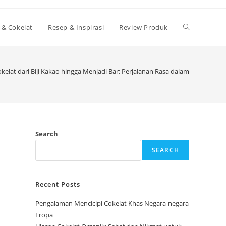
Toggle
 & Cokelat
Resep & Inspirasi
Review Produk
website
elat dari Biji Kakao hingga Menjadi Bar: Perjalanan Rasa dalam Setiap Tah
search
Search
SEARCH
Recent Posts
Pengalaman Mencicipi Cokelat Khas Negara-negara
Eropa