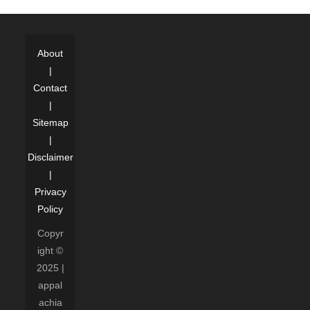
About
|
Contact
|
Sitemap
|
Disclaimer
|
Privacy
Policy
Copyr
ight ©
2025 |
appal
achia