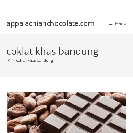
Skip
to
content
appalachianchocolate.com
Menu
coklat khas bandung
>
coklat khas bandung