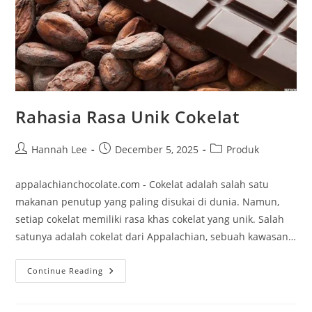
Rahasia Rasa Unik Cokelat
Post
Post
Post
Hannah Lee
December 5, 2025
Produk
author:
published:
category:
appalachianchocolate.com - Cokelat adalah salah satu
makanan penutup yang paling disukai di dunia. Namun,
setiap cokelat memiliki rasa khas cokelat yang unik. Salah
satunya adalah cokelat dari Appalachian, sebuah kawasan…
Rahasia
Continue Reading
Rasa
Unik
Cokelat