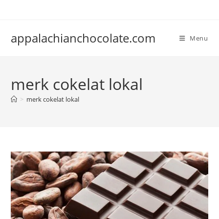
Skip
to
content
appalachianchocolate.com
Menu
merk cokelat lokal
>
merk cokelat lokal