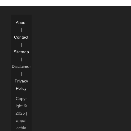
About
|
Contact
|
Sitemap
|
Disclaimer
|
Privacy
Policy
Copyr
ight ©
2025 |
appal
achia