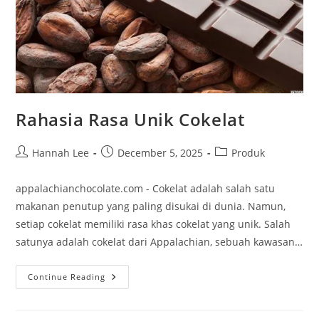
Rahasia Rasa Unik Cokelat
Post
Post
Post
Hannah Lee
December 5, 2025
Produk
author:
published:
category:
appalachianchocolate.com - Cokelat adalah salah satu
makanan penutup yang paling disukai di dunia. Namun,
setiap cokelat memiliki rasa khas cokelat yang unik. Salah
satunya adalah cokelat dari Appalachian, sebuah kawasan…
Rahasia
Continue Reading
Rasa
Unik
Cokelat